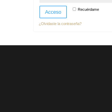
Recuérdame
Acceso
¿Olvidaste la contraseña?